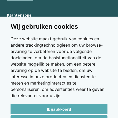
Klantenzone
Wij gebruiken cookies
Aanmelden
Nog geen klant en wil je klant worden?
Deze website maakt gebruik van cookies en
Neem contact op met Boundless
andere trackingtechnologieën om uw browse-
ervaring te verbeteren voor de volgende
doeleinden:
om de basisfunctionaliteit van de
website mogelijk te maken
,
om een betere
ervaring op de website te bieden
,
om uw
interesse in onze producten en diensten te
meten en marketinginteracties te
personaliseren
,
om advertenties weer te geven
Aangesloten bij Garantiefonds Reizen
die relevanter voor u zijn
.
Lid van IATA en VVR
Ik ga akkoord