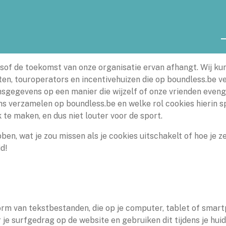
lsof de toekomst van onze organisatie ervan afhangt. Wij k
n, touroperators en incentivehuizen die op boundless.be ve
gegevens op een manier die wijzelf of onze vrienden eveng
 verzamelen op boundless.be en welke rol cookies hierin sp
 te maken, en dus niet louter voor de sport.
ben, wat je zou missen als je cookies uitschakelt of hoe je 
id!
 vorm van tekstbestanden, die op je computer, tablet of smar
 je surfgedrag op de website en gebruiken dit tijdens je hui